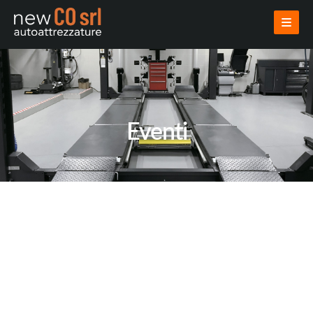
AZIENDA
PRODOTTI
USATI
Eventi
VENDI USATO
INSTALLAZIONI
PROGETTAZIONI
NOVITÀ
NEWS
CORSI
EVENTI