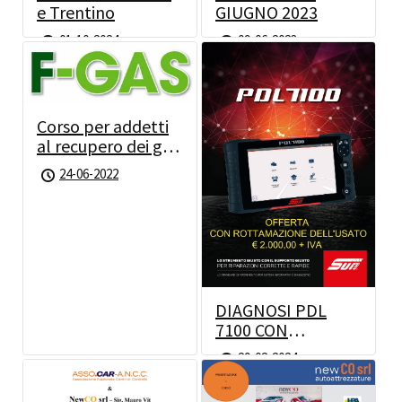
e Trentino
GIUGNO 2023
01-10-2024
09-06-2023
Corso per addetti
al recupero dei gas
fluorurati
24-06-2022
24/06/2022
DIAGNOSI PDL
7100 CON
ROTTAMAZIONE
29-02-2024
DELL’USATO