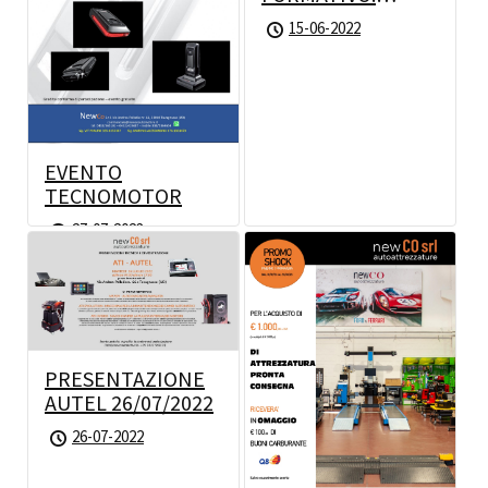
Decreto MIMS 446
15-06-2022
del 15.11.2021 e
prospettive per il
“mondo 870/86”
EVENTO
TECNOMOTOR
27-07-2023
PRESENTAZIONE
AUTEL 26/07/2022
26-07-2022