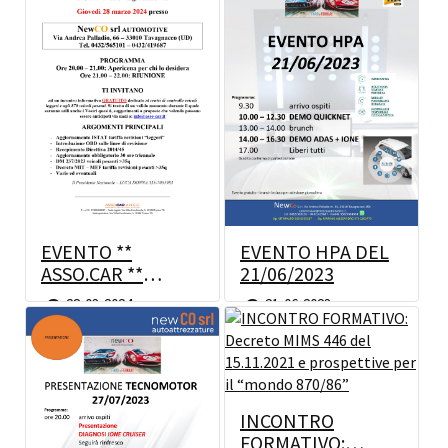
EVENTO HPA DEL
EVENTO **
21/06/2023
ASSO.CAR **
28/03/2024
21-06-2023
28-03-2024
INCONTRO
FORMATIVO: