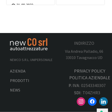
31-08-2022
INDIRIZZO
Via Andrea Palladio, 66
33010 Tavagnacco UD
NEWCO S.R.L. UNIPERSONALE
PRIVACY POLICY
AZIENDA
POLITICA AZIENDALE
PRODOTTI
P. IVA
: 02543340307
NEWS
SDI
: T04ZHR3