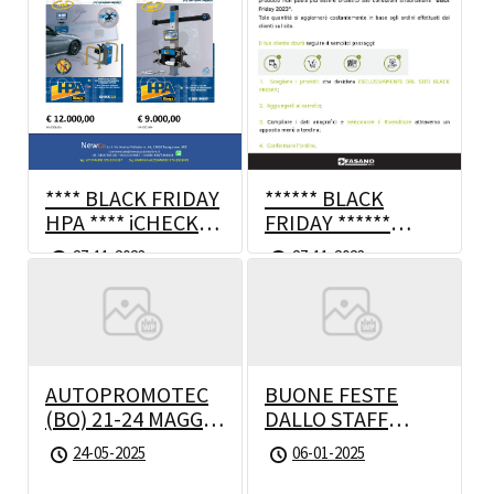
**** BLACK FRIDAY
****** BLACK
HPA **** iCHECK
FRIDAY ******
3.5 – C 880 iNEXT
FASANO TOOLS
27-11-2023
27-11-2023
2023
AUTOPROMOTEC
BUONE FESTE
(BO) 21-24 MAGGIO
DALLO STAFF
* TI ASPETTIAMO!
NEWCO!!
24-05-2025
06-01-2025