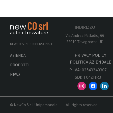
INDIRIZZO
Via Andrea Palladio, 66
33010 Tavagnacco UD
NEWCO S.R.L. UNIPERSONALE
PRIVACY POLICY
AZIENDA
POLITICA AZIENDALE
PRODOTTI
P. IVA
: 02543340307
NEWS
SDI
: T04ZHR3
© NewCo S.r.l. Unipersonale
All rights reserved.