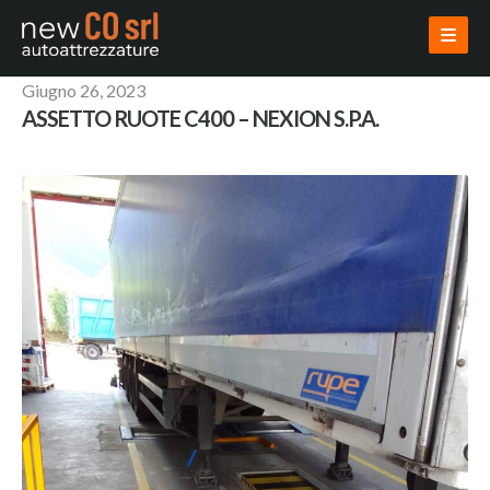
Giugno 26, 2023
AZIENDA
ASSETTO RUOTE C400 – NEXION S.P.A.
PRODOTTI
USATI
VENDI USATO
INSTALLAZIONI
PROGETTAZIONI
NOVITÀ
CONTATTI
AREA RISERVATA