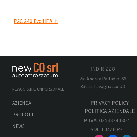
P2C 240 Evo HPA_it
INDIRIZZO
Via Andrea Palladio, 66
33010 Tavagnacco UD
NEWCO S.R.L. UNIPERSONALE
PRIVACY POLICY
AZIENDA
POLITICA AZIENDALE
PRODOTTI
P. IVA
: 02543340307
NEWS
SDI
: T04ZHR3