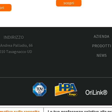
AZIENDA
INDIRIZZO
 Andrea Palladio, 66
PRODOTTI
010 Tavagnacco UD
NEWS
mativa sulla raccolta
Le tue preferenze relative alla p