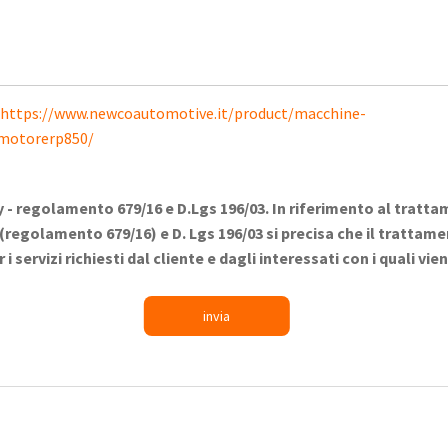
https://www.newcoautomotive.it/product/macchine-
imotorerp850/
y -
regolamento 679/16 e D.Lgs 196/03. In riferimento al tratta
(regolamento 679/16) e D. Lgs 196/03 si precisa che il trattamen
 servizi richiesti dal cliente e dagli interessati con i quali vi