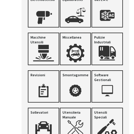
Macchine
Miscellanea
Pulizie
Utensili
Industriali
Revisioni
Smontagomme
Software
Gestionali
Sollevatori
Utensileria
Utensili
Manuale
Speciali