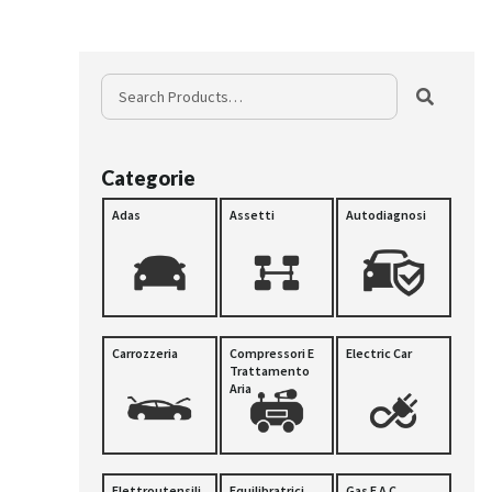
Categorie
Adas
Assetti
Autodiagnosi
Carrozzeria
Compressori E
Electric Car
Trattamento
Aria
Elettroutensili
Equilibratrici
Gas E A C