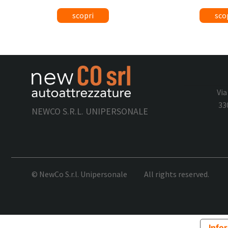
Via
33
NEWCO S.R.L. UNIPERSONALE
© NewCo S.r.l. Unipersonale
All rights reserved.
Infor