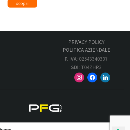
PRIVACY POLICY
POLITICA AZIENDALE
P. IVA
: 02543340307
SDI
: T04ZHR3
rivacy