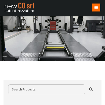
AZIENDA
PRODOTTI
USATI
VENDI USATO
INSTALLAZIONI
PROGETTAZIONI
NOVITÀ
CONTATTI
AREA RISERVATA