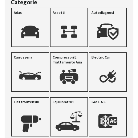
Categorie
Adas
Assetti
Autodiagnosi
Carrozzeria
Compressori E
Electric Car
Trattamento Aria
Elettroutensili
Equilibratrici
Gas E A C