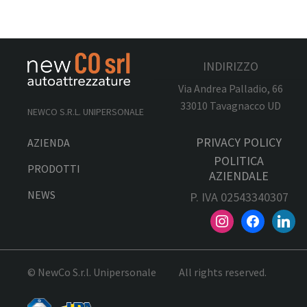
INDIRIZZO
Via Andrea Palladio, 66
33010 Tavagnacco UD
NEWCO S.R.L. UNIPERSONALE
PRIVACY POLICY
AZIENDA
POLITICA
PRODOTTI
AZIENDALE
NEWS
P. IVA 02543340307
© NewCo S.r.l. Unipersonale
All rights reserved.