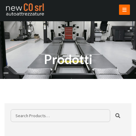
AZIENDA
PRODOTTI
USATI
VENDI USATO
INSTALLAZIONI
PROGETTAZIONI
NOVITÀ
CONTATTI
AREA RISERVATA