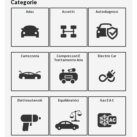
Categorie
Adas
Assetti
Autodiagnosi
Carrozzeria
Compressori E
Electric Car
Trattamento Aria
Elettroutensili
Equilibratrici
Gas E A C