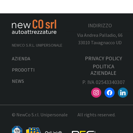
INDIRIZZO
Via Andrea Palladio, 66
33010 Tavagnacco UD
NEWCO S.R.L. UNIPERSONALE
PRIVACY POLICY
AZIENDA
POLITICA
PRODOTTI
AZIENDALE
NEWS
P. IVA 02543340307
© NewCo S.r.l. Unipersonale
All rights reserved.