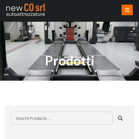
AZIENDA
PRODOTTI
USATI
VENDI USATO
INSTALLAZIONI
PROGETTAZIONI
NOVITÀ
CONTATTI
AREA RISERVATA