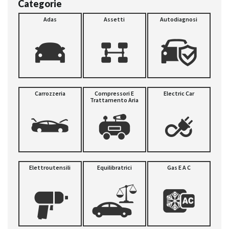
Categorie
Adas
Assetti
Autodiagnosi
Carrozzeria
Compressori E
Electric Car
Trattamento Aria
Elettroutensili
Equilibratrici
Gas E A C