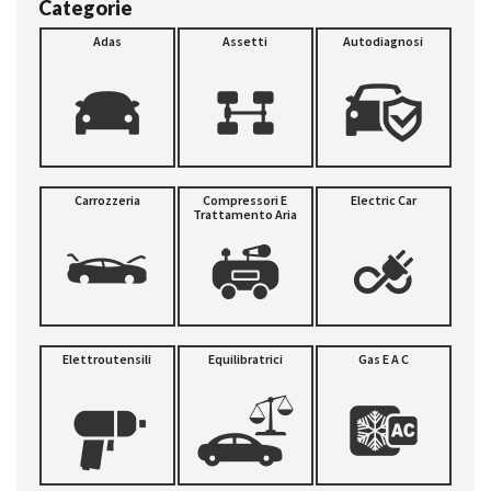
Categorie
Adas
Assetti
Autodiagnosi
Carrozzeria
Compressori E
Electric Car
Trattamento Aria
Elettroutensili
Equilibratrici
Gas E A C