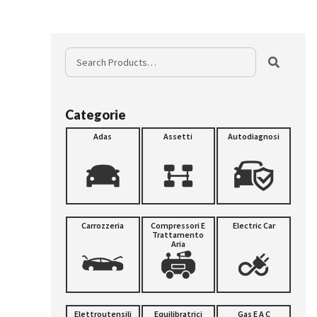
Categorie
Adas
Assetti
Autodiagnosi
Carrozzeria
Compressori E
Electric Car
Trattamento
Aria
Elettroutensili
Equilibratrici
Gas E A C