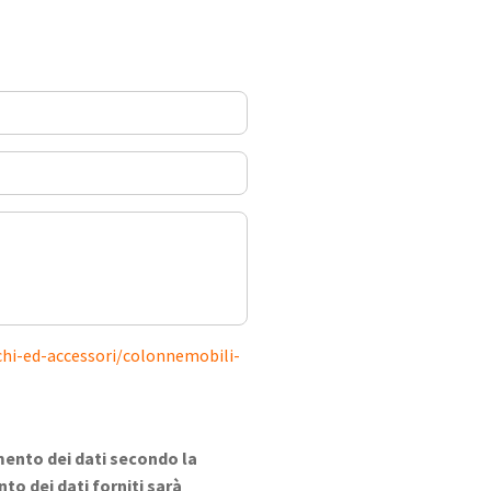
chi-ed-accessori/colonnemobili-
mento dei dati secondo la
to dei dati forniti sarà