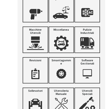
Macchine
Miscellanea
Pulizie
Utensili
Industriali
Revisioni
Smontagomm
Software
E
Gestionali
Sollevatori
Utensileria
Utensili
Manuale
Speciali