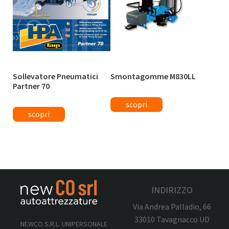
Sollevatore Pneumatici
Smontagomme M830LL
Partner 70
INDIRIZZO
Via Andrea Palladio, 66
33010 Tavagnacco UD
NEWCO S.R.L. UNIPERSONALE