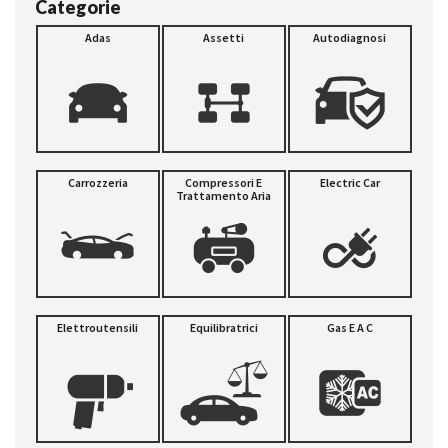
Categorie
Adas
Assetti
Autodiagnosi
Carrozzeria
Compressori E
Electric Car
Trattamento Aria
Elettroutensili
Equilibratrici
Gas E A C