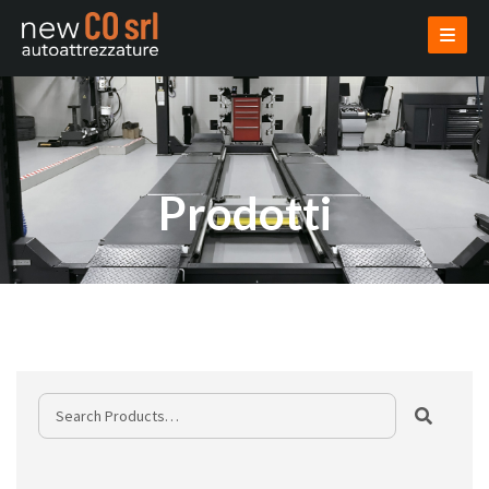
AZIENDA
PRODOTTI
USATI
VENDI USATO
INSTALLAZIONI
PROGETTAZIONI
NOVITÀ
CONTATTI
AREA RISERVATA