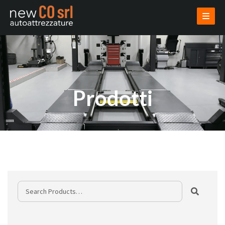
AZIENDA
PRODOTTI
USATI
VENDI USATO
INSTALLAZIONI
PROGETTAZIONI
NOVITÀ
CONTATTI
AREA RISERVATA