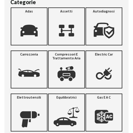
Categorie
Adas
Assetti
Autodiagnosi
Carrozzeria
Compressori E
Electric Car
Trattamento Aria
Elettroutensili
Equilibratrici
Gas E A C