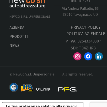
INDIRIZZO
Via Andrea Palladio, 66
33010 Tavagnacco UD
NEWCO S.R.L. UNIPERSONALE
PRIVACY POLICY
AZIENDA
POLITICA AZIENDALE
PRODOTTI
P. IVA
: 02543340307
NEWS
SDI
: T04ZHR3
© NewCo S.r.l. Unipersonale
All rights reserved.
Le tue preferenze relative alla privacy