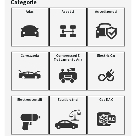
Categorie
Adas
Assetti
Autodiagnosi
Carrozzeria
Compressori E
Electric Car
Trattamento Aria
Elettroutensili
Equilibratrici
Gas E A C