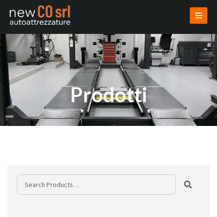
AZIENDA
PRODOTTI
USATI
VENDI USATO
INSTALLAZIONI
PROGETTAZIONI
NOVITÀ
CONTATTI
AREA RISERVATA