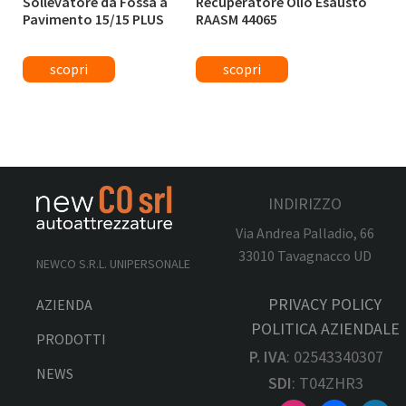
Sollevatore da Fossa a
Recuperatore Olio Esausto
Pavimento 15/15 PLUS
RAASM 44065
INDIRIZZO
Via Andrea Palladio, 66
33010 Tavagnacco UD
NEWCO S.R.L. UNIPERSONALE
PRIVACY POLICY
AZIENDA
POLITICA AZIENDALE
PRODOTTI
P. IVA
: 02543340307
NEWS
SDI
: T04ZHR3