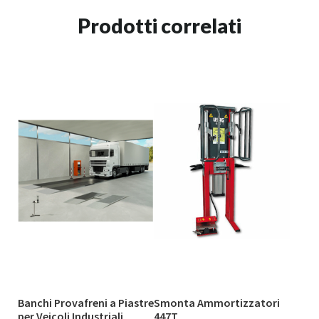
Prodotti correlati
Banchi Provafreni a Piastre
Smonta Ammortizzatori
per Veicoli Industriali
447T