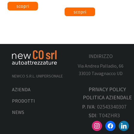
INDIRIZZO
Via Andrea Palladio, 66
33010 Tavagnacco UD
NEWCO S.R.L. UNIPERSONALE
PRIVACY POLICY
AZIENDA
POLITICA AZIENDALE
PRODOTTI
P. IVA
: 02543340307
NEWS
SDI
: T04ZHR3