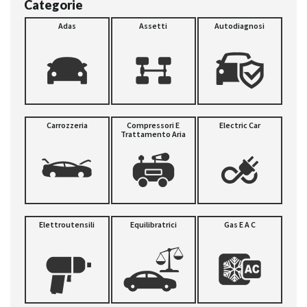
Categorie
Adas
Assetti
Autodiagnosi
Carrozzeria
Compressori E
Electric Car
Trattamento Aria
Elettroutensili
Equilibratrici
Gas E A C