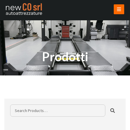
AZIENDA
PRODOTTI
USATI
VENDI USATO
INSTALLAZIONI
PROGETTAZIONI
NOVITÀ
CONTATTI
AREA RISERVATA