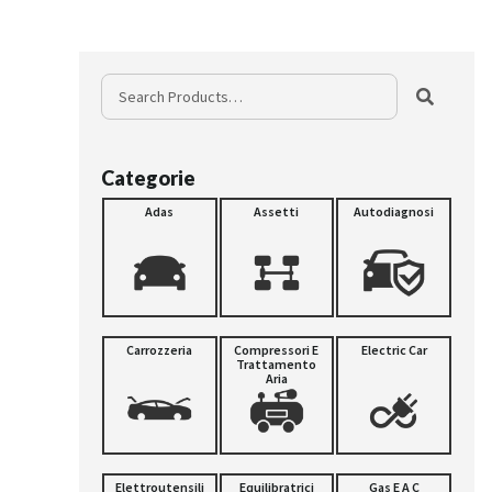
Categorie
Adas
Assetti
Autodiagnosi
Carrozzeria
Compressori E
Electric Car
Trattamento
Aria
Elettroutensili
Equilibratrici
Gas E A C