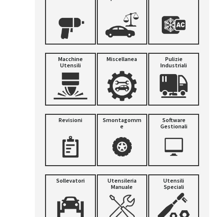
Macchine
Miscellanea
Pulizie
Utensili
Industriali
Revisioni
Smontagomm
Software
E
Gestionali
Sollevatori
Utensileria
Utensili
Manuale
Speciali