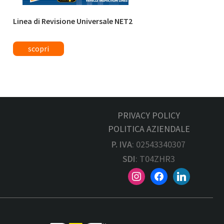
Linea di Revisione Universale NET2
PRIVACY POLICY
POLITICA AZIENDALE
P. IVA
: 02543340307
SDI
: T04ZHR3