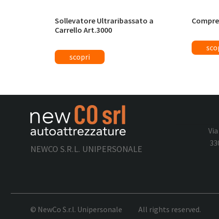
Sollevatore Ultraribassato a
Compres
Carrello Art.3000
Via
33
NEWCO S.R.L. UNIPERSONALE
© NewCo S.r.l. Unipersonale
All rights reserved.