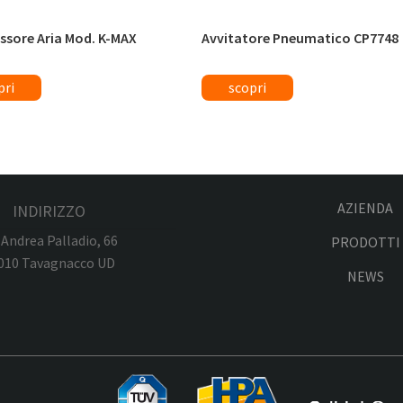
sore Aria Mod. K-MAX
Avvitatore Pneumatico CP7748
AZIENDA
INDIRIZZO
 Andrea Palladio, 66
PRODOTTI
010 Tavagnacco UD
NEWS