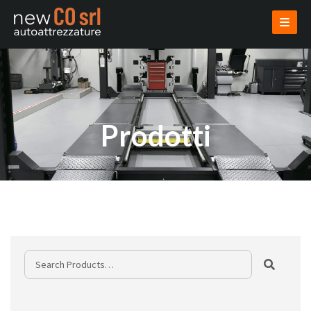
AZIENDA
PRODOTTI
USATI
VENDI USATO
INSTALLAZIONI
PROGETTAZIONI
NOVITÀ
CONTATTI
AREA RISERVATA