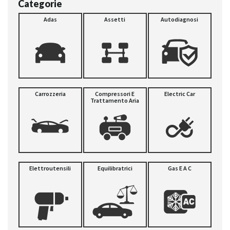
Categorie
Adas
Assetti
Autodiagnosi
Carrozzeria
Compressori E
Electric Car
Trattamento Aria
Elettroutensili
Equilibratrici
Gas E A C