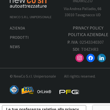
INDIRIZZO
Via Andrea Palladio, 66
33010 Tavagnacco UD
NEWCO S.R.L. UNIPERSONALE
PRIVACY POLICY
AZIENDA
POLITICA AZIENDALE
PRODOTTI
P. IVA
: 02543340307
NEWS
SDI
: T04ZHR3
© NewCo S.r.l. Unipersonale
All rights reserved.
Le tue preferenze relative alla privacy