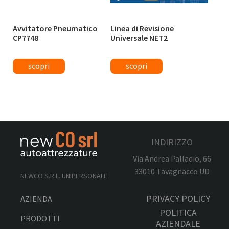
Avvitatore Pneumatico
Linea di Revisione
CP7748
Universale NET2
INDIRIZZO
Via Andrea Palladio, 66
33010 Tavagnacco UD
NEWCO S.R.L. UNIPERSONALE
PRIVACY POLICY
AZIENDA
POLITICA
PRODOTTI
AZIENDALE