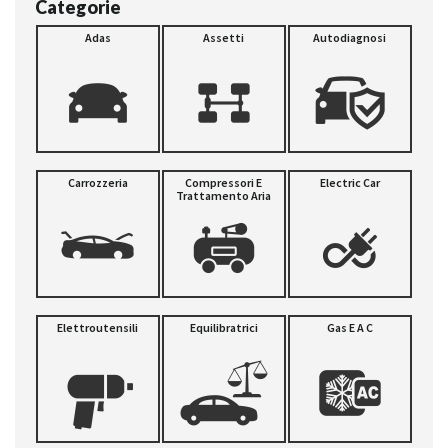
Categorie
Adas
Assetti
Autodiagnosi
Carrozzeria
Compressori E
Electric Car
Trattamento Aria
Elettroutensili
Equilibratrici
Gas E A C