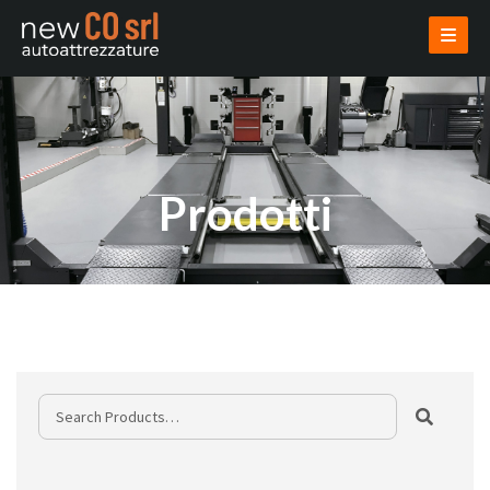
AZIENDA
PRODOTTI
USATI
VENDI USATO
INSTALLAZIONI
PROGETTAZIONI
NOVITÀ
CONTATTI
AREA RISERVATA